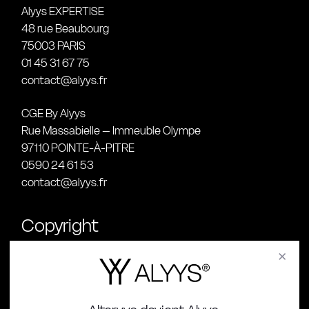
Alyys EXPERTISE
48 rue Beaubourg
75003 PARIS
01 45 31 67 75
contact@alyys.fr
CGE By Alyys
Rue Massabielle – Immeuble Olympe
97110 POINTE-À-PITRE
0590 24 61 53
contact@alyys.fr
Copyright
©Alyys 2025
×